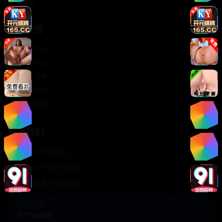
轻松喜剧
服务支持
客服中心
帮助中心
使用指南
版权声明
关于我们
联系我们
400-888-8888
support@TTsp008
在线客服 7×24小时
商务合作✈️
TTsp008