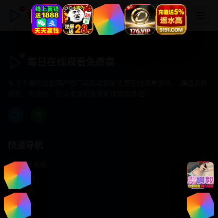
每日在线观看免费高
每日在线观看免费高
专注于提供最新国产热门电影电视剧免费在线观看服务， 高清流畅
播放，无插件，打造纯净的免费影视观看体验！
快速导航
首页推荐
精选剧情
热门动作
浪漫爱情